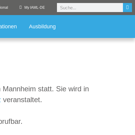
ional
My IAML-DE
ationen
Ausbildung
 Mannheim statt. Sie wird in
z
veranstaltet.
brufbar.