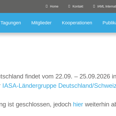
Home
Kontakt
IAML Internat
Tagungen
Mitglieder
Kooperationen
Publik
schland findet vom 22.09. – 25.09.2026 in
r
IASA-Ländergruppe Deutschland/Schwei
ung ist geschlossen, jedoch
hier
weiterhin a