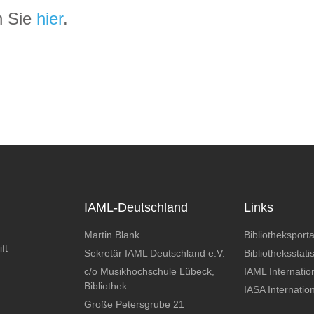
n Sie
hier
.
IAML-Deutschland
Links
Martin Blank
Bibliotheksporta
ft
Sekretär IAML Deutschland e.V.
Bibliotheksstatis
c/o Musikhochschule Lübeck,
IAML Internatio
Bibliothek
IASA Internatio
Große Petersgrube 21