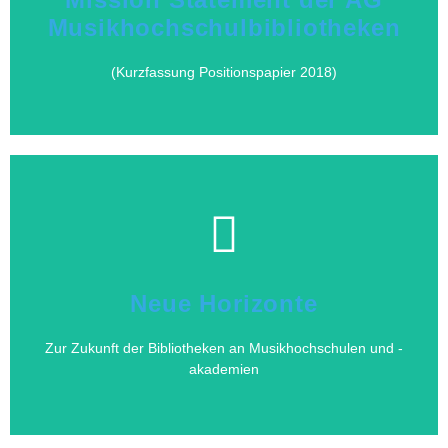
Musikhochschulbibliotheken
Musikhochschulbibliotheken
Mission Statement der AG
(Kurzfassung Positionspapier 2018)
Hier klicken
akademien
Neue Horizonte
Zur Zukunft der Bibliotheken an Musikhochschulen und -
Zur Zukunft der Bibliotheken an Musikhochschulen und -
Neue Horizonte
akademien