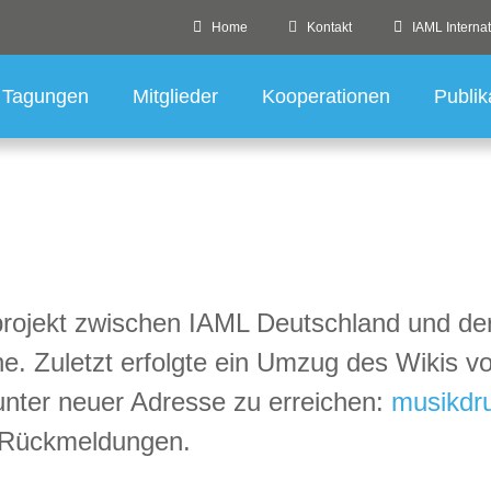
Home
Kontakt
IAML Internat
Tagungen
Mitglieder
Kooperationen
Publik
projekt zwischen IAML Deutschland und de
ine. Zuletzt erfolgte ein Umzug des Wikis
unter neuer Adresse zu erreichen:
musikdru
d Rückmeldungen.