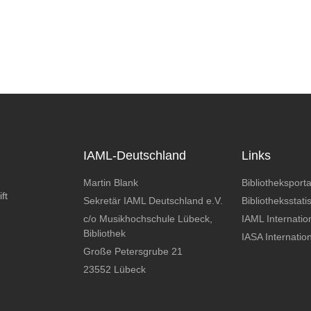
IAML-Deutschland
Links
Martin Blank
Bibliotheksporta
ft
Sekretär IAML Deutschland e.V.
Bibliotheksstatis
c/o Musikhochschule Lübeck,
IAML Internatio
Bibliothek
IASA Internatio
Große Petersgrube 21
23552 Lübeck