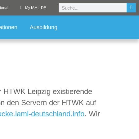
ional
My IAML-DE
ationen
Ausbildung
r HTWK Leipzig existierende
 von den Servern der HTWK auf
cke.iaml-deutschland.info
. Wir