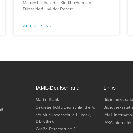
Musikbibliothek der Stadtbüchereien
Düsseldorf und der Robert
WEITERLESEN »
IAML-Deutschland
Links
Martin Blank
Bibliotheksporta
Sekretär IAML Deutschland e.V.
Bibliotheksstatis
ft
c/o Musikhochschule Lübeck,
IAML Internatio
Bibliothek
IASA Internatio
Große Petersgrube 21