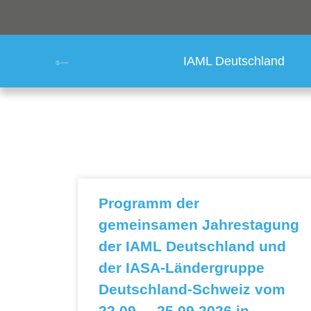
IAML Deutschland
Programm der
gemeinsamen Jahrestagung
der IAML Deutschland und
der IASA-Ländergruppe
Deutschland-Schweiz vom
22.09. – 25.09.2026 in